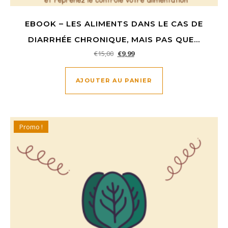
EBOOK – LES ALIMENTS DANS LE CAS DE
DIARRHÉE CHRONIQUE, MAIS PAS QUE…
Le prix initial était : €15,00.
Le prix actuel est : €9,99.
€
15,00
€
9,99
AJOUTER AU PANIER
Promo !