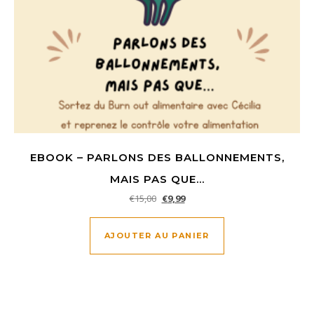
EBOOK – PARLONS DES BALLONNEMENTS,
MAIS PAS QUE…
Le prix initial était : €15,00.
Le prix actuel est : €9,99.
€
15,00
€
9,99
AJOUTER AU PANIER