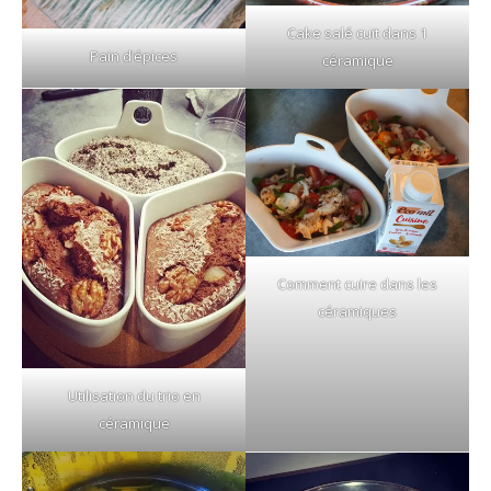
Cake salé cuit dans 1
Pain d’épices
céramique
Comment cuire dans les
céramiques
Utilisation du trio en
céramique