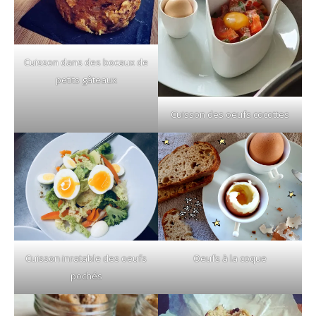
Cuisson dans des bocaux de
petits gâteaux
Cuisson des oeufs cocottes
Cuisson inratable des oeufs
Oeufs à la coque
pochés