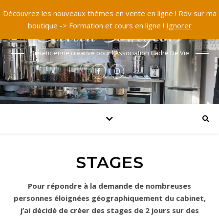
Découvrez les nouveaux thèmes en vente en ligne ! Rdv sur ma
boutique -> Formation et cours en ligne !
Ignorer
Cécilia Bourgeois
Diététicienne créative pour l'Association Cadre De Vie
STAGES
Pour répondre à la demande de nombreuses
personnes éloignées géographiquement du cabinet,
j’ai décidé de créer des stages de 2 jours sur des